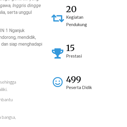
igawa, Inggris dingge
20
ia, serta unggul
Kegiatan
Pendukung
MIN 1 Nganjuk
dorong, mendidik,
, dan siap menghadapi
15
Prestasi
499
 sehingga
Peserta Didik
iki.
mbantu
 bangsa,