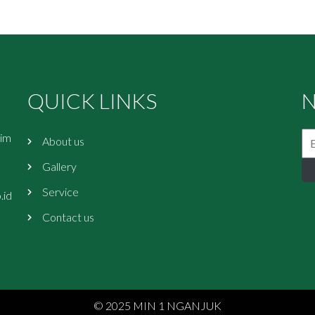
QUICK LINKS
N
tim
About us
Gallery
Service
.id
Contact us
© 2025 MIN 1 NGANJUK