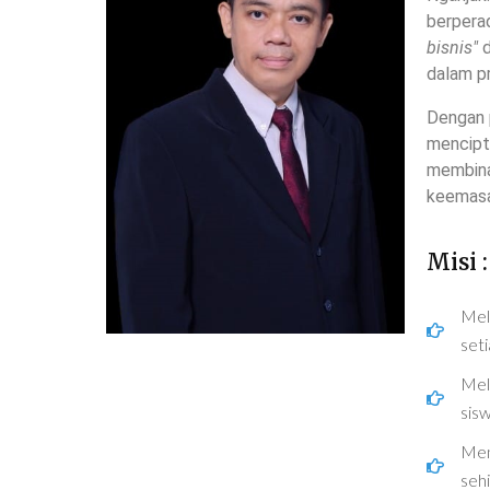
berpera
bisnis"
d
dalam pr
Dengan p
mencipt
membina 
keemasa
Misi :
Mela
seti
Mel
sisw
Men
seh