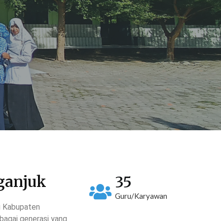
ganjuk
35
Guru/Karyawan
di Kabupaten
agai generasi yang