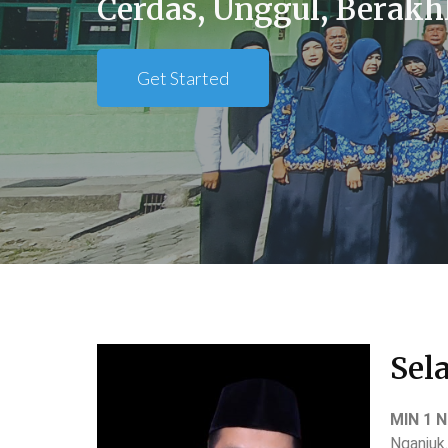
Cerdas, Unggul, Berakh
Get Started
Sel
MIN 1 N
Nganjuk