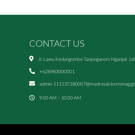
CONTACT US
Jl. Lawu Kedungombo Tanjunganom Nganjuk Ja
+628983000001
admin-111135180007@madrasah.kemenag.go
9.00 AM – 10.00 AM