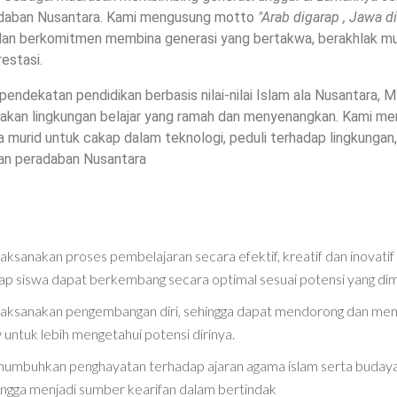
daban Nusantara. Kami mengusung motto
"Arab digarap , Jawa d
an berkomitmen membina generasi yang bertakwa, berakhlak mul
estasi.
endekatan pendidikan berbasis nilai-nilai Islam ala Nusantara, 
akan lingkungan belajar yang ramah dan menyenangkan.
Kami men
murid untuk cakap dalam teknologi, peduli terhadap lingkungan
n peradaban Nusantara
ksanakan proses pembelajaran secara efektif, kreatif dan inovatif
ap siswa dapat berkembang secara optimal sesuai potensi yang dimil
aksanakan pengembangan diri, sehingga dapat mendorong dan me
 untuk lebih mengetahui potensi dirinya.
umbuhkan penghayatan terhadap ajaran agama islam serta budaya
ingga menjadi sumber kearifan dalam bertindak