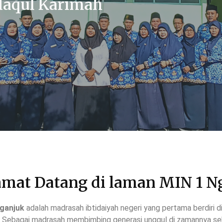
laqul Karimah
amat Datang di laman MIN 1 N
ganjuk
adalah madrasah ibtidaiyah negeri yang pertama berdiri 
.
Sebagai madrasah membimbing generasi unggul di zamannya seb